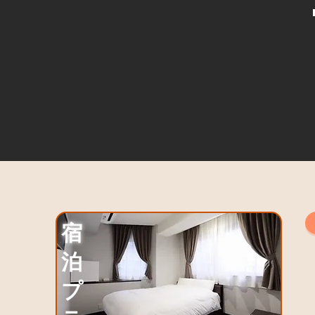
宿
泊
プ