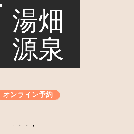
湯畑
源泉
オンライン予約
↑ ↑ ↑ ↑