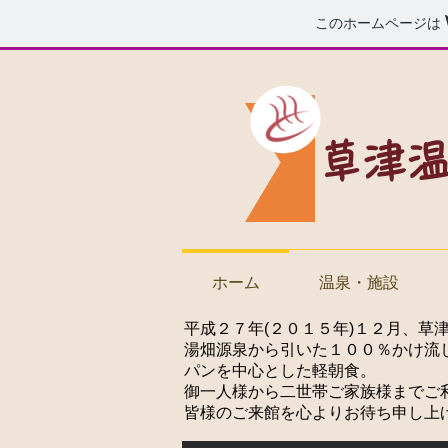
このホームページは
草津
ホーム
温泉・施設
平成２７年(２０１５年)１２月、草
湯畑源泉から引いた１００％かけ流
パンを中心とした軽朝食。
御一人様から二世帯ご家族様までご
皆様のご来館を心よりお待ち申し上